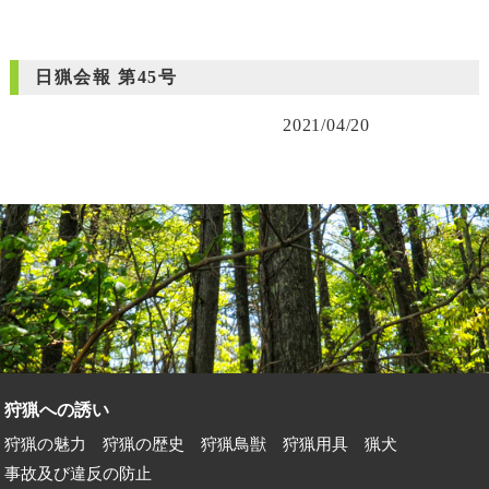
日猟会報 第45号
2021/04/20
狩猟への誘い
狩猟の魅力
狩猟の歴史
狩猟鳥獣
狩猟用具
猟犬
事故及び違反の防止