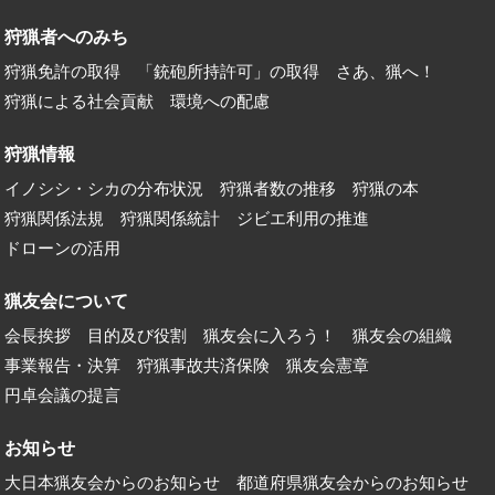
狩猟者へのみち
狩猟免許の取得
「銃砲所持許可」の取得
さあ、猟へ！
狩猟による社会貢献
環境への配慮
狩猟情報
イノシシ・シカの分布状況
狩猟者数の推移
狩猟の本
狩猟関係法規
狩猟関係統計
ジビエ利用の推進
ドローンの活用
猟友会について
会長挨拶
目的及び役割
猟友会に入ろう！
猟友会の組織
事業報告・決算
狩猟事故共済保険
猟友会憲章
円卓会議の提言
お知らせ
大日本猟友会からのお知らせ
都道府県猟友会からのお知らせ