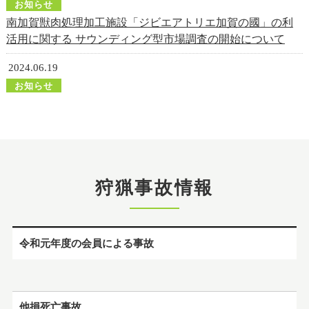
お知らせ
南加賀獣肉処理加工施設「ジビエアトリエ加賀の國」の利
活用に関する サウンディング型市場調査の開始について
2024.06.19
お知らせ
コミック『罠ガール』第9巻が発売になります
2024.03.08
イベント
狩猟の魅力まるわかりフォーラムが開催されます
狩猟事故情報
2023.08.30
お知らせ
事故防止のためのDVD「セーフ・ハンティング」を作成い
令和元年度の会員による事故
たしました。
2023.06.29
イベント
他損死亡事故