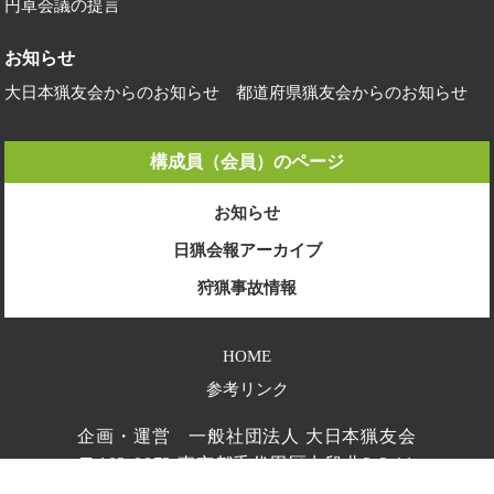
2021.06.01
円卓会議の提言
お知らせ
お知らせ
有害鳥獣対策におけるアマチュア無線の活用について
大日本猟友会からのお知らせ
都道府県猟友会からのお知らせ
2021.04.21
お知らせ
アプリ「狩りマップ」提供開始について
構成員（会員）のページ
2021.03.11
お知らせ
お知らせ
日猟会報アーカイブ
アマチュア無線が有害鳥獣捕獲にも使えるようになりまし
狩猟事故情報
た
2021.01.19
HOME
イベント
参考リンク
【オンライン開催】鳥獣被害担い手マッチングセミナーの
開催について
企画・運営 一般社団法人 大日本猟友会
〒102-0073 東京都千代田区九段北3-2-11
2021.01.04