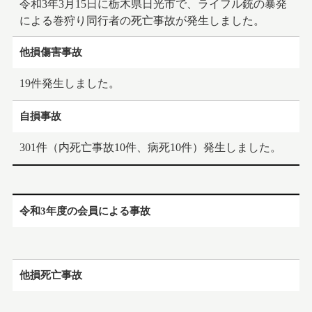
2022.05.06
令和3年3月15日に栃木県日光市で、ライフル銃の暴発
お知らせ
による巻狩り同行者の死亡事故が発生しました。
佐々木大日本猟友会長が、春の叙勲で「旭日中綬章」を受
他損傷害事故
賞しました
19件発生しました。
2022.04.20
お知らせ
自損事故
ウクライナ避難民支援のため、CIC（国際狩猟・野生動物保
全評議会）に50,000ユーロの寄附を行いました
301件（内死亡事故10件、病死10件）発生しました。
2022.03.22
お知らせ
「狩猟生活」最新号の発売について
令和3年度の会員による事故
2022.01.25
お知らせ
コミック『罠ガール』７巻が発売されます
他損死亡事故
2021.11.18