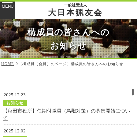
一般社団法人
MENU
大日本猟友会
構成員の皆さんへの
お知らせ
HOME
［構成員（会員）のページ］構成員の皆さんへのお知らせ
2025.12.23
お知らせ
【秋田市役所】任期付職員（鳥獣対策）の募集開始につい
て
2025.12.02