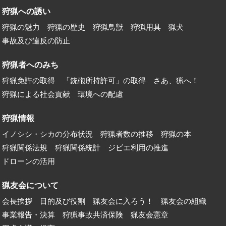
今年度の北海道内国有林・道有林における狩猟規制につい
狩猟への誘い
て
狩猟の魅力
狩猟の歴史
狩猟鳥獣
狩猟用具
猟犬
2021.07.29
事故及び違反の防止
イベント
第6回ジビエ料理コンテスト レシピ募集中です
狩猟者へのみち
狩猟免許の取得
「銃砲所持許可」の取得
さあ、猟へ！
2021.06.17
狩猟による社会貢献
環境への配慮
お知らせ
令和3年度定時総会を開催しました
狩猟情報
2021.06.16
イノシシ・シカの分布状況
狩猟者数の推移
狩猟の本
お知らせ
狩猟関係法規
狩猟関係統計
ジビエ利用の推進
狩猟のあり方等に関する環境省のパブコメ開始について
ドローンの活用
2021.06.09
猟友会について
お知らせ
会長挨拶
目的及び役割
猟友会に入ろう！
猟友会の組織
「鳥獣被害防止特措法改正案」の成立について
事業報告・決算
狩猟事故共済保険
猟友会憲章