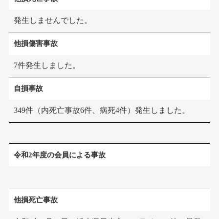
日本学術会議の公開シンポジウムにつきまして
発生しませんでした。
2023.06.21
お知らせ
他損傷害事故
栃木県猟友会ホームページ開設のお知らせ
7件発生しました。
2023.04.10
お知らせ
自損事故
コミック『罠ガール』第8巻が発売になります
349件（内死亡事故6件、病死4件）発生しました。
2022.11.01
お知らせ
福井県猟友会ホームページリニューアルのお知らせ
令和2年度の会員による事故
2022.05.06
お知らせ
「巻狩り猟の勢子」に関し、新たなルールを制定しまし
た。
他損死亡事故