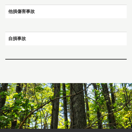
お知らせ
「下野猟師伝」の発行について
他損傷害事故
2021.10.29
お知らせ
「狩りマップ」一部不具合について（Android）
自損事故
2021.09.09
お知らせ
「鳥獣の保護及び管理並びに狩猟の適正化につき講ずべき
措置並びに鳥獣の保護 及び管理を図るための事業を実施す
るための基本的な指針」に関する答申について
2021.09.07
お知らせ
狩猟に伴う事故及び違法捕獲の防止等について
2021.08.02
お知らせ