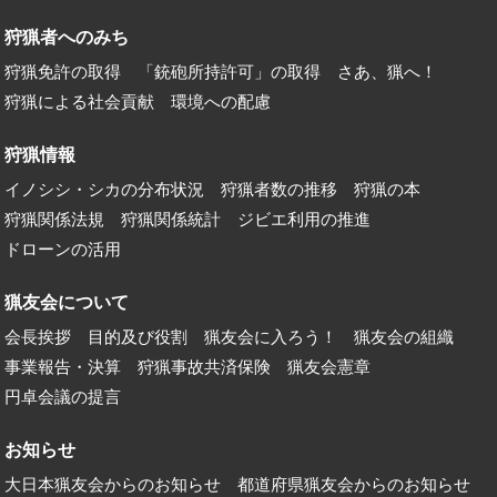
狩猟者へのみち
狩猟免許の取得
「銃砲所持許可」の取得
さあ、猟へ！
狩猟による社会貢献
環境への配慮
狩猟情報
イノシシ・シカの分布状況
狩猟者数の推移
狩猟の本
狩猟関係法規
狩猟関係統計
ジビエ利用の推進
ドローンの活用
猟友会について
会長挨拶
目的及び役割
猟友会に入ろう！
猟友会の組織
事業報告・決算
狩猟事故共済保険
猟友会憲章
円卓会議の提言
お知らせ
大日本猟友会からのお知らせ
都道府県猟友会からのお知らせ