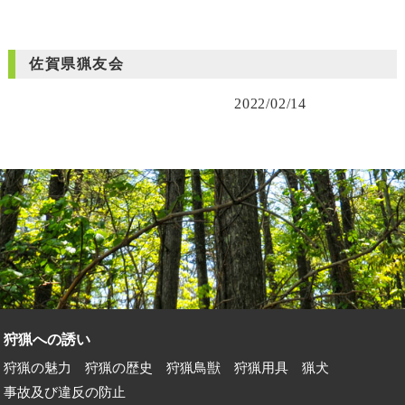
佐賀県猟友会
2022/02/14
狩猟への誘い
狩猟の魅力
狩猟の歴史
狩猟鳥獣
狩猟用具
猟犬
事故及び違反の防止