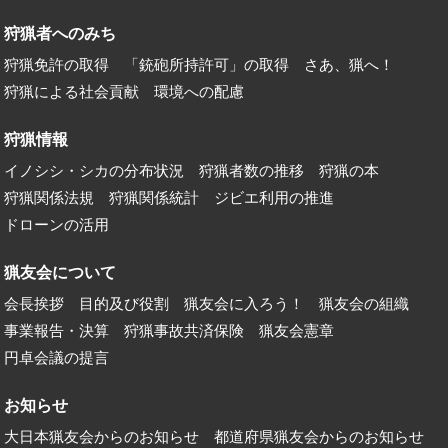
狩猟者へのみち
狩猟免許の取得
「銃砲所持許可」の取得
さあ、猟へ！
狩猟による社会貢献
環境への配慮
狩猟情報
イノシシ・シカの分布状況
狩猟者数の推移
狩猟の本
狩猟関係法規
狩猟関係統計
ジビエ利用の推進
ドローンの活用
猟友会について
会長挨拶
目的及び役割
猟友会に入ろう！
猟友会の組織
事業報告・決算
狩猟事故共済保険
猟友会憲章
円卓会議の提言
お知らせ
大日本猟友会からのお知らせ
都道府県猟友会からのお知らせ