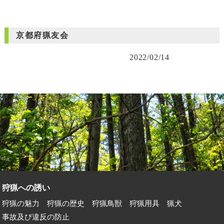
京都府猟友会
2022/02/14
狩猟への誘い
狩猟の魅力
狩猟の歴史
狩猟鳥獣
狩猟用具
猟犬
事故及び違反の防止